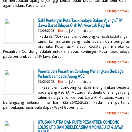
ini merupakan ajang unjuk gigi kemampuan kreatifitas dan seni dalam
agama Islam. Pada tahun ...
Selengkapnya »
Sah! Kontingen Kota Tasikmalaya Dalam Ajang LT IV
Jawa Barat Dilepas Oleh KA Kwarcab Pagi Ini
27/06/2023 |
Berita
| Administrator
Pada (24/05) Pesantren Condong kembali kedatangan
tamu, kali ini tamu yang hadir adalah dari pengurus
pramuka Kota Tasikmalaya. Kedatangan mereka ke
Pesantren Condong adalah untuk melepas kontingen Kota Tasikmalaya
pada perlombaan LT IV Jawa Barat ...
Selengkapnya »
Peserta dari Pesantren Condong Menangkan Berbagai
Perlombaan pada Ajang ASC
09/03/2023 |
Berita
| Administrator
Pesantren Condong kembali mengirimkan peserta
pada ajang ASC (Al Muttaqin Students Challenge) yang
tahun ini digelar di kampus baru Al Muttaqin. Acara ini
berlangsung selama lima hari (22-26/02/2023). Pada hari pertama
pembukaan, hadir pula Bapak Wakil Gubernur ...
Selengkapnya »
UTUSAN PUTRA DAN PUTRI PESANTREN CONDONG
LOLOS LT 3 DAN DIDELEGASIKAN MENUJU LT 4 JAWA