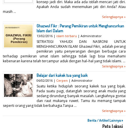
konsep jadi diri. Maka ada ada istilah mencari jati diri.
Apakah Anda sudah menemukan jati diri Anda? Atau
masih ...
Selengkapnya »
Ghazwul Fikr : Perang Pemikiran untuk Menghancurkan
Islam dari Dalam
13/02/2016 |
islam terbaru
| Administrator
SETRATEGI YAHUDI DAN NASRONI UNTUK
MENGHANCURKAN ISLAM Ghazwul Fikri, adalah perang
pemikiran yaitu penyerangan dengan berbagai cara
terhadap pemikiran umat islam sehingga tidak lagi bisa memahami
kebenaran karena telah tercampur aduk dengan hal–hal yang tidak islami. ...
Selengkapnya »
Belajar dari kakek tua yang baik
06/02/2016 |
Cerpen
| Administrator
Suatu ketika hiduplah seorang kakek tua yang bijak.
Pada suatu pagi, datanglah seorang anak muda yang
sedang dirundung banyak masalah. Langkahnya gontai
dan raut mukanya ruwet. Tamu itu memang tampak
seperti orang yang tidak berbahagia.Tanpa ...
Selengkapnya »
Berita / Artikel Lainnya »
Peta Lokasi