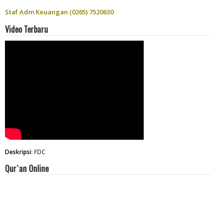
Staf Adm Keuangan (0265) 7520630
Video Terbaru
Deskripsi
: FDC
Qur`an Online