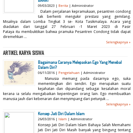
BARAT
09/03/2023 |
Berita
| Administrator
Dalam perjalanan kepramukaan, pesantren condong
tak berhenti mengukir prestasi yang gemilang.
Misalnya dalam Lomba Tingkat 3 se- Kota Tasikmalaya. Acara yang
diadakan dari tanggal 27 Februari -1 Maret 2023 di Pasir
Pataya itu membuktikan bahwa pramuka Pesantren Condong tidak dapat
diremehkan ...
Selengkapnya »
ARTIKEL KARYA SISWA
Bagaimana Caranya Melepaskan Ego Yang Menebal
Dalam Diri?
06/11/2016 |
Pengetahuan
| Administrator
Manusia memang pada dasarnya ego, suka
mementingkan diri sendiri. Ego merupakan suatu
kejahatan dan dipandang sebagai kesalahan moral
kerana ia selalu mengabaikan kepentingan orang lain. Ego membuatkan
manusia jauh dari kebenaran dan menyimpang dari petunjuk ...
Selengkapnya »
Konsep Jati Diri Dalam Islam
26/03/2016 |
Islam
| Administrator
Konsep Jati Diri Dalam Islam Bahaya Salah Memahami
Jati Diri Jati Diri Masih banyak yang bingung tentang