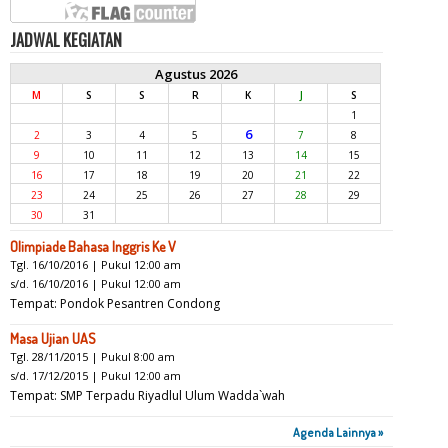
JADWAL KEGIATAN
Agustus 2026
M
S
S
R
K
J
S
1
6
2
3
4
5
7
8
9
10
11
12
13
14
15
16
17
18
19
20
21
22
23
24
25
26
27
28
29
30
31
Olimpiade Bahasa Inggris Ke V
Tgl. 16/10/2016 | Pukul 12:00 am
s/d. 16/10/2016 | Pukul 12:00 am
Tempat: Pondok Pesantren Condong
Masa Ujian UAS
Tgl. 28/11/2015 | Pukul 8:00 am
s/d. 17/12/2015 | Pukul 12:00 am
Tempat: SMP Terpadu Riyadlul Ulum Wadda`wah
Agenda Lainnya »