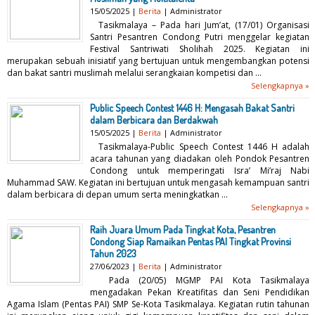
15/05/2025 |
Berita
| Administrator
Tasikmalaya – Pada hari Jum’at, (17/01) Organisasi
Santri Pesantren Condong Putri menggelar kegiatan
Festival Santriwati Sholihah 2025. Kegiatan ini
merupakan sebuah inisiatif yang bertujuan untuk mengembangkan potensi
dan bakat santri muslimah melalui serangkaian kompetisi dan ...
Selengkapnya »
Public Speech Contest 1446 H: Mengasah Bakat Santri
dalam Berbicara dan Berdakwah
15/05/2025 |
Berita
| Administrator
Tasikmalaya-Public Speech Contest 1446 H adalah
acara tahunan yang diadakan oleh Pondok Pesantren
Condong untuk memperingati Isra’ Mi’raj Nabi
Muhammad SAW. Kegiatan ini bertujuan untuk mengasah kemampuan santri
dalam berbicara di depan umum serta meningkatkan ...
Selengkapnya »
Raih Juara Umum Pada Tingkat Kota, Pesantren
Condong Siap Ramaikan Pentas PAI Tingkat Provinsi
Tahun 2023
27/06/2023 |
Berita
| Administrator
Pada (20/05) MGMP PAI Kota Tasikmalaya
mengadakan Pekan Kreatifitas dan Seni Pendidikan
Agama Islam (Pentas PAI) SMP Se-Kota Tasikmalaya. Kegiatan rutin tahunan