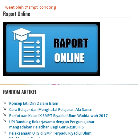
Tweet oleh @smpt_condong
Raport Online
RANDOM ARTIKEL
Konsep Jati Diri Dalam Islam
Cara Belajar dan Menghafal Pelajaran Ala Santri
Perfotoan Kelas IX SMPT Riyadlul Ulum Wadda`wah 2017
UPI Bandung Bekerjasama dengan Pergunu Jabar
mengadakan Pelatihan Bagi Guru-guru IPS
Pelaksanaan UTS di SMP Terpadu Riyadlul Ulum